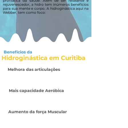
profilática da saúde. Além de ser relaxante e
rejuvenescedor, a hidro tem inúmeros benefícios
para sua mente e corpo. A hidroginástica aqui na
Webber, tem como foco
:
Benefícios da
Hidroginástica em Curitiba
Melhora das articulações
Mais capacidade Aeróbica
Aumento da força Muscular